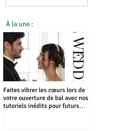
À la une :
Faites vibrer les cœurs lors de
Gala de Noël (
votre ouverture de bal avec nos
Gym)
tutoriels inédits pour futurs
mariés