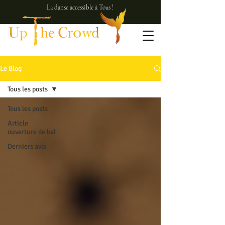
La danse accessible à Tous !
Le Blog
Tous les posts
Tous les posts
Article
ouverture de bal
Derniers avis