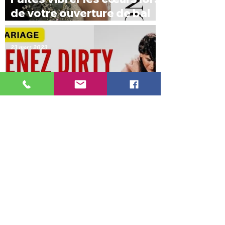
de votre ouverture de bal
avec nos tutoriels inédits
pour futurs mariés
23 mars 2023
Réussissez la
chorégraphie de Dirty
Dancing pour votre
mariage avec nos tutoriels
10 oct. 2022
vidéos !